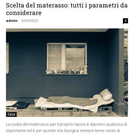
Scelta del materasso: tutti i parametri da
considerare
admin
-
02/04/2022
0
Casa
La scelta del materasso per il proprio riposo è davvero qualcosa di
importante ed è per questo che bisogna sempre tener conto di