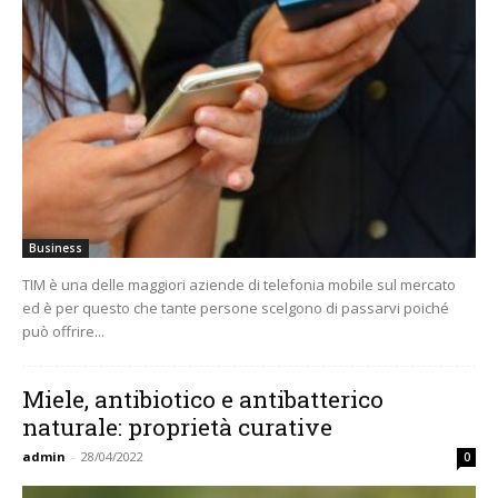
Business
TIM è una delle maggiori aziende di telefonia mobile sul mercato
ed è per questo che tante persone scelgono di passarvi poiché
può offrire...
Miele, antibiotico e antibatterico
naturale: proprietà curative
admin
-
28/04/2022
0