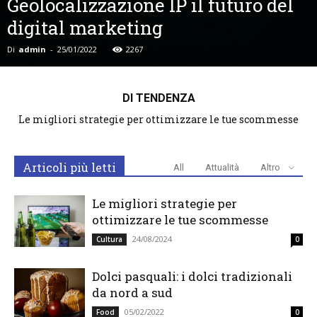
Geolocalizzazione IP il futuro del
digital marketing
Di
admin
-
25/01/2022
2267
DI TENDENZA
Le migliori strategie per ottimizzare le tue scommesse
La batteria dura poco? Trova la soluzione giusta su
sostituzionebatteria.it
Articoli più letti
All
Attualità
Altro
Le migliori strategie per
ottimizzare le tue scommesse
24/08/2024
Cultura
0
Dolci pasquali: i dolci tradizionali
da nord a sud
05/02/2022
Food
0