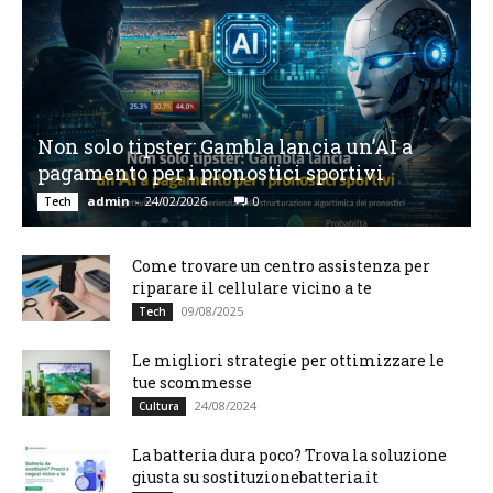
Non solo tipster: Gambla lancia un’AI a
pagamento per i pronostici sportivi
admin
-
24/02/2026
0
Tech
Come trovare un centro assistenza per
riparare il cellulare vicino a te
09/08/2025
Tech
Le migliori strategie per ottimizzare le
tue scommesse
24/08/2024
Cultura
La batteria dura poco? Trova la soluzione
giusta su sostituzionebatteria.it