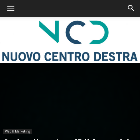
Nuovo
Centro
Web & Marketing
Destra